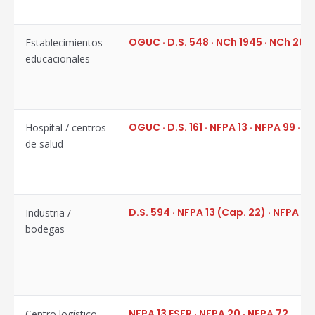
OGUC · D.S. 548 · NCh 1945 · NCh 209
Establecimientos
educacionales
OGUC · D.S. 161 · NFPA 13 · NFPA 99 · N
Hospital / centros
de salud
D.S. 594 · NFPA 13 (Cap. 22) · NFPA 30
Industria /
bodegas
NFPA 13 ESFR · NFPA 20 · NFPA 72
Centro logístico