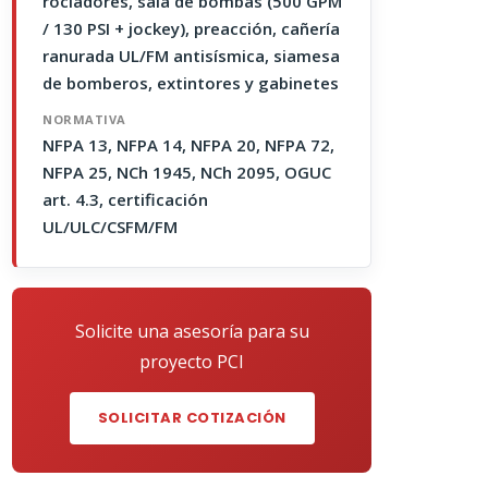
rociadores, sala de bombas (500 GPM
/ 130 PSI + jockey), preacción, cañería
ranurada UL/FM antisísmica, siamesa
de bomberos, extintores y gabinetes
NORMATIVA
NFPA 13, NFPA 14, NFPA 20, NFPA 72,
NFPA 25, NCh 1945, NCh 2095, OGUC
art. 4.3, certificación
UL/ULC/CSFM/FM
Solicite una asesoría para su
proyecto PCI
SOLICITAR COTIZACIÓN