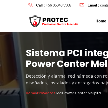
Call :
+56 95040 9908
Email :
cont
Home
Sistema PCI integ
Power Center Meli
Detección y alarma, red húmeda con ro
diseñados, instalados y entregados baj
Home
›
Proyectos
›
Mall Power Center Melipilla