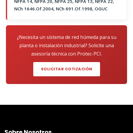
NFPA 14, NFPA 20, NFPA 25, NFPA 13, NFPA 22,
NCh 1646.Of.2004, NCh 691.Of.1998, OGUC
¿Necesita un sistema de red húmeda para su
planta o instalación industrial? Solicite una
asesoría técnica con Protec-PCI.
SOLICITAR COTIZACIÓN
Sobre Nosotros